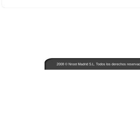
2008 ©
Nroot Madrid S.L.
Todos los derechos reservad